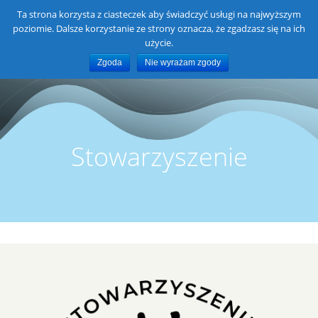
Skip
Ta strona korzysta z ciasteczek aby świadczyć usługi na najwyższym
Szkoła Podstawowa im. 21
to
poziomie. Dalsze korzystanie ze strony oznacza, że zgadzasz się na ich
content
Brygady Strzelców Podhalańskich
użycie.
Zgoda
Nie wyrażam zgody
w Brzezówce
Stowarzyszenie