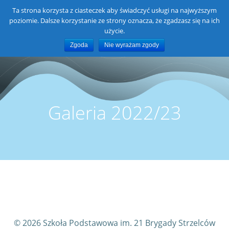
Skip
Ta strona korzysta z ciasteczek aby świadczyć usługi na najwyższym
Szkoła Podstawowa im. 21
to
poziomie. Dalsze korzystanie ze strony oznacza, że zgadzasz się na ich
content
Brygady Strzelców Podhalańskich
użycie.
Zgoda
Nie wyrażam zgody
w Brzezówce
Galeria 2022/23
© 2026 Szkoła Podstawowa im. 21 Brygady Strzelców