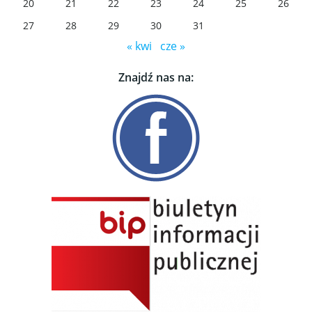
20
21
22
23
24
25
26
27
28
29
30
31
« kwi
cze »
Znajdź nas na: