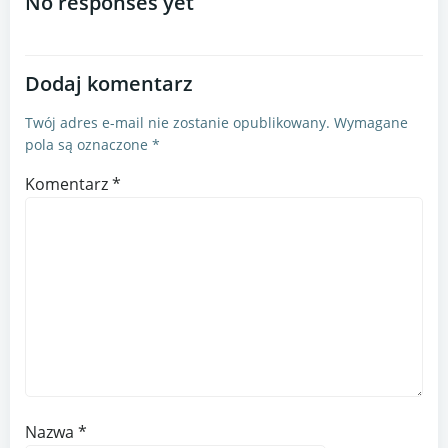
wpisu
wpisu
No responses yet
Dodaj komentarz
Twój adres e-mail nie zostanie opublikowany.
Wymagane
pola są oznaczone
*
Komentarz
*
Nazwa
*