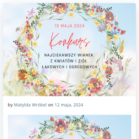
by
Matylda Wróbel
on
12 maja, 2024