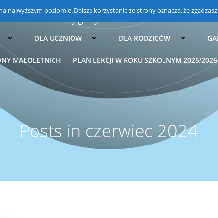
 na najwyższym poziomie. Dalsze korzystanie ze strony oznacza, że zgadzasz s
wowa im. 21 Brygady Strzelców Podhalański
DLA UCZNIÓW
DLA RODZICÓW
GA
ONY MAŁOLETNICH
PLAN LEKCJI W ROKU SZKOLNYM 2025/2026
Posts in czerwiec 2024