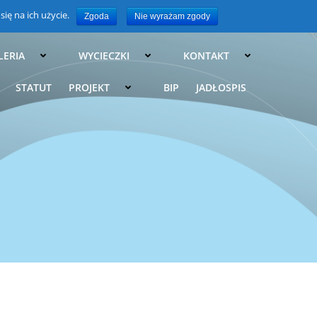
ię na ich użycie.
Zgoda
Nie wyrażam zgody
ch w Brzezówce
LERIA
WYCIECZKI
KONTAKT
STATUT
PROJEKT
BIP
JADŁOSPIS